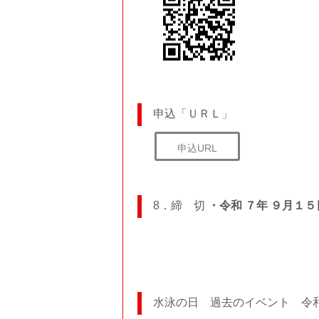
申込「ＵＲＬ」
申込URL
8．締 切
・令和 ７年 ９月１
水泳の日 過去のイベント 令和