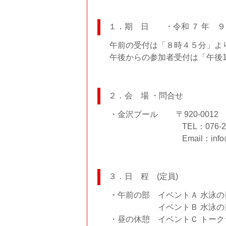
１．期 日 ・令和 ７ 年 ９
午前の受付は「８時４５分」よ
午後からの参加者受付は「午後1
２．会 場 ・問合せ
・金沢プール 〒920-0012
TEL：076-251-3535
Email：info@kanaz
３．日 程 (定員)
・午前の部 イベントＡ 水泳
イベントＢ 水泳の日「６
・昼の休憩 イベントＣ トー