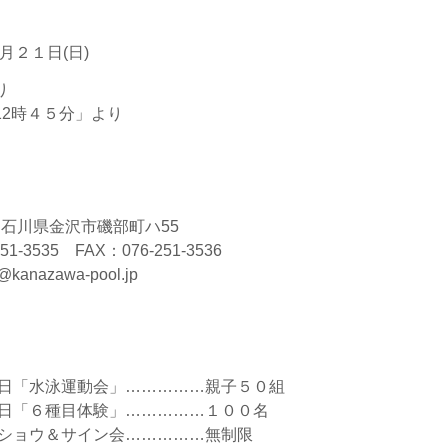
月２１日(日)
り
2時４５分」より
 石川県金沢市磯部町ハ55
 FAX：076-251-3536
awa-pool.jp
の日「水泳運動会」……………親子５０組
種目体験」……………１００名
クショウ＆サイン会……………無制限