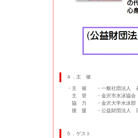
４．主 催
・主 催 ・一般社団法人 
主 管 ・金沢市水泳協会 
協 力 ・金沢大学水泳部
後 援 ・公益財団法人 
５．ゲスト