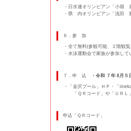
・日水連オリンピアン「小堀 勇
・県 内オリンピアン「浅田 雅
６．参 加
・全て無料(参観可能、２階観覧
・水泳運動会で家族が参加して
７．申 込
・令和 ７年 8月５
・「金沢プール」ＨＰ・「iinekan
「ＱＲコード」や「ＵＲＬ」
申込「ＱＲコード」