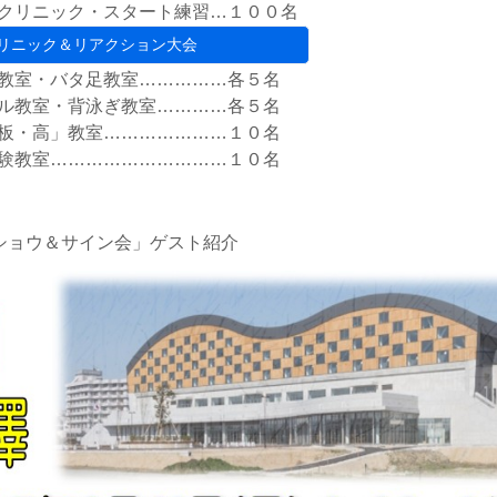
種目クリニック・スタート練習…１００名
リニック＆リアクション大会
・バタ足教室……………各５名
室・背泳ぎ教室…………各５名
高」教室…………………１０名
室…………………………１０名
ショウ＆サイン会」ゲスト紹介