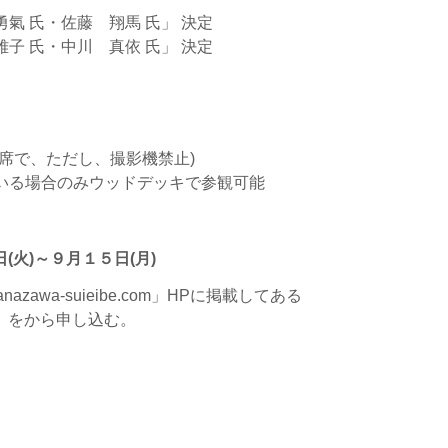
氣 氏・佐藤 翔馬 氏」 決定
子 氏・中川 真依 氏」 決定
席で、ただし、撮影機禁止)
いる場合のみウッドデッキで参観可能
日(火)～９月１５日(月)
azawa-suieibe.com」HPに掲載してある
をから申し込む。